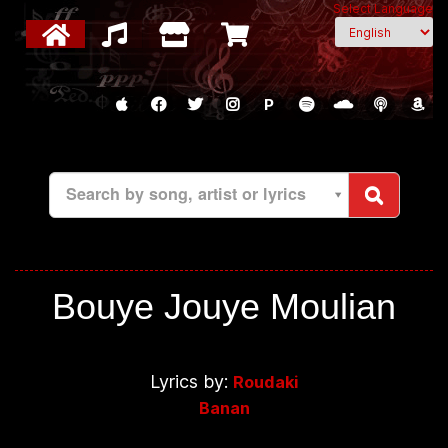
Select Language
P
Search by song, artist or lyrics
Bouye Jouye Moulian
Lyrics by:
Roudaki
Banan