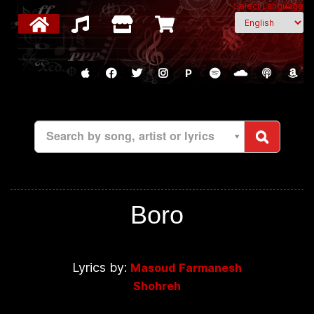
Select Language
P
Search by song, artist or lyrics
Boro
Lyrics by:
Masoud Farmanesh
Shohreh