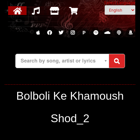
Select Language
P
Search by song, artist or lyrics
Bolboli Ke Khamoush
Shod_2