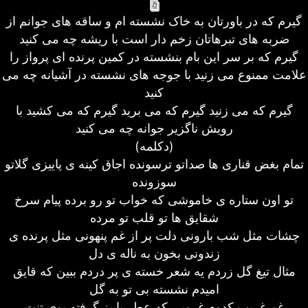
گیرم که در باورتان به خاک نشسته ام و ساقه های جوانم از
ضربه های تبرهاتان زخم دار است با ریشه چه می کنید
گیرم که بر سر این بام بنشسته در کمین پرنده ای پرواز را
علامت ممنوع می زنید با جوجه های نشسته در آشیانه چه می
کنید
گیرم که می زنید گیرم که می برید گیرم که می کشید با
رویش ناگزیر جوانه چه می کنید
(دکلمه)
تمام بغض قناری ها صداتو ترسونده اجاق کینه ی پاییزی گلاتو
سوزونده
تو اون ستاره ی خاموشی که خواب تو رو برده پیام سرخ
شقایق ها تو قلب تو مرده
چشات مثل شب بارونی دلت پر از غم پنهونی مثل پرنده ی
زندونی بخون به ناله ی دل
مثال تیغ گل زردم یه شعر خسته ی پر دردم ببین که قایق
امیدم نشسته بی تو به گل
غم غریب کدوم غروبی که عطر پاییز گرفته بوی تنت