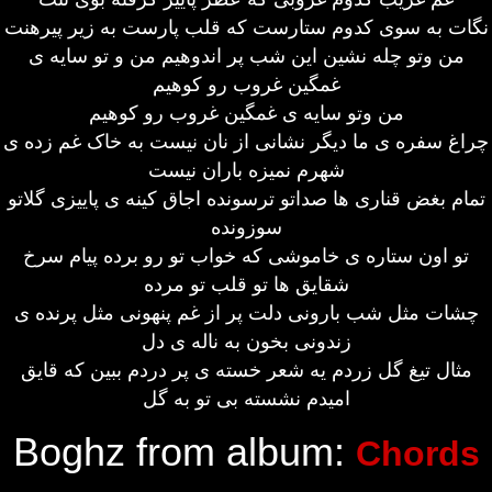
نگات به سوی کدوم ستارست که قلب پارست به زیر پیرهنت
من وتو چله نشین این شب پر اندوهیم من و تو سایه ی
غمگین غروب رو کوهیم
من وتو سایه ی غمگین غروب رو کوهیم
چراغ سفره ی ما دیگر نشانی از نان نیست به خاک غم زده ی
شهرم نمیزه باران نیست
تمام بغض قناری ها صداتو ترسونده اجاق کینه ی پاییزی گلاتو
سوزونده
تو اون ستاره ی خاموشی که خواب تو رو برده پیام سرخ
شقایق ها تو قلب تو مرده
چشات مثل شب بارونی دلت پر از غم پنهونی مثل پرنده ی
زندونی بخون به ناله ی دل
مثال تیغ گل زردم یه شعر خسته ی پر دردم ببین که قایق
امیدم نشسته بی تو به گل
Boghz from album:
Chords