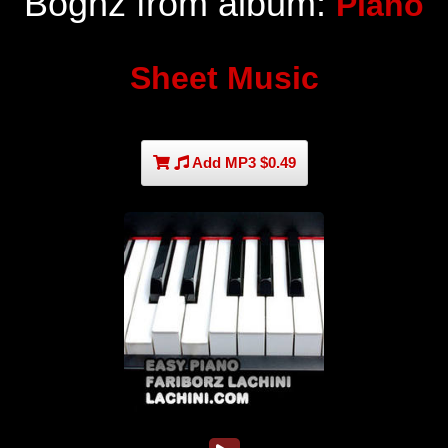
Boghz from album:
Piano
Sheet Music
Add MP3 $0.49