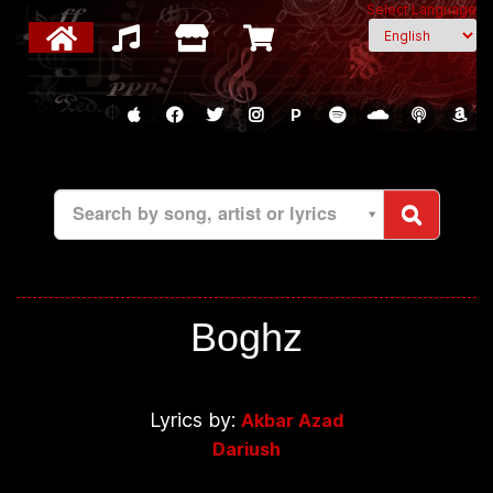
Select Language
P
Search by song, artist or lyrics
Boghz
Lyrics by:
Akbar Azad
Dariush