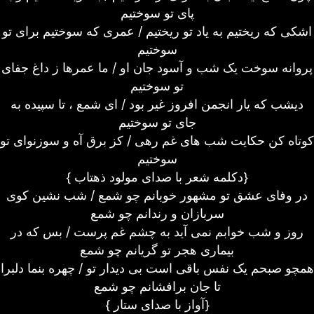
پای تو سوختیم
اشکی که ریختیم به یاد تو ریختیم / عمری که سوختیم برای تو
سوختیم
پروانه سوخت یک شب و آسود جان او / ما عمرها ز داغ جفای
تو سوختیم
دیشب که یار انجمن افروز غیر بود / ای شمع ، تا سپیده به
جای تو سوختیم
کوتاه کن حکایت شب های غم رهی / کز برق آه و سوزنوای تو
سوختیم
{ دکلمه شعر با صدای مولود ذهتاب}
در وفای عشق تو مشهور خوبانم چو شمع / شب نشین کوی
سربازان و رندانم چو شمع
روز و شب خوابم نمی آید به چشم غم پرست / بس که در
بیماری هجر تو گریانم چو شمع
همچو صبحم یک نفس باقی است بی دیدار تو / چهره بنما دلبرا
تا جان برافشانم چو شمع
{ آواز با صدای ستار}