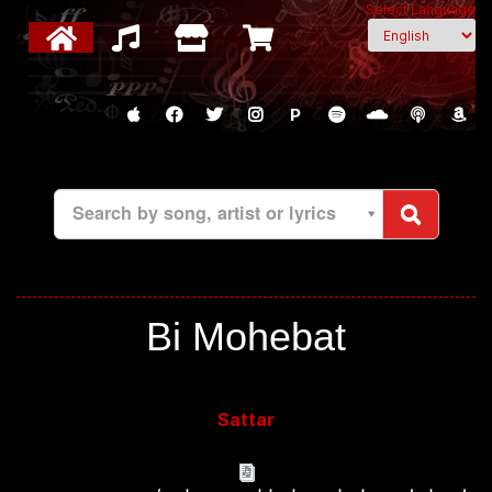
Select Language
P
Search by song, artist or lyrics
Bi Mohebat
Sattar