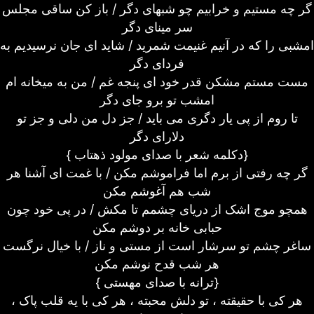
گر چه مستیم و خرابیم چو شبهای دگر / باز کن ساقی مجلس
سر مینای دگر
امشبی را که در آنیم غنیمت شمرید / شاید ای جان نرسیدیم به
فردای دگر
مست مستم مشکن قدر خود ای پنجه غم / من به میخانه ام
امشب تو برو جای دگر
تا روم از پی یار دگری می باید / جز دل من دلی و جز تو
دلارای دگر
{ دکلمه شعر با صدای مولود ذهتاب}
گر چه رفتی از برم اما فراموشم مکن / با غمت ای آشنا هر
شب هم آغوشم مکن
همچو موج اشک از دریای چشمم تا مکش / در پی خود چون
حبابی خانه بر دوشم مکن
ساغر چشم تو سرشار است از مستی و ناز / با خیال نرگست
هر شب قدح نوشم مکن
{ ترانه با صدای مهستی}
هر کی با حقیقته ، تو دلش محبته ، هر کی با یه قلب پاک ،