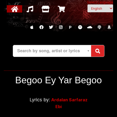
Select Language
P
Search by song, artist or lyrics
Begoo Ey Yar Begoo
Lyrics by:
Ardalan Sarfaraz
Ebi