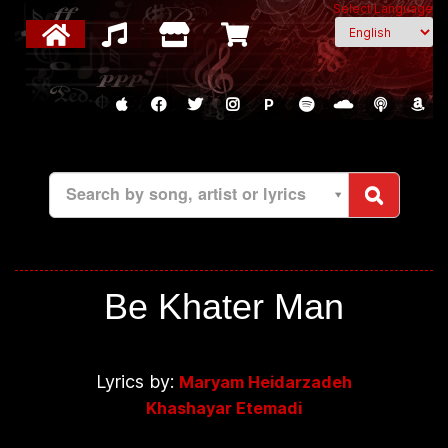
Select Language
P
Search by song, artist or lyrics
Be Khater Man
Lyrics by:
Maryam Heidarzadeh
Khashayar Etemadi