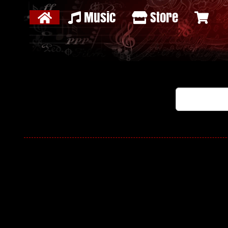
Music
Store