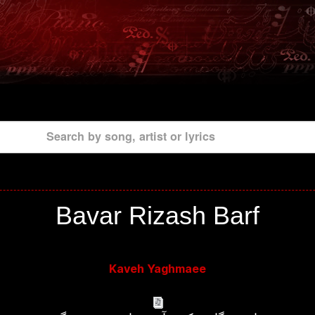
Search by song, artist or lyrics
Bavar Rizash Barf
Kaveh Yaghmaee