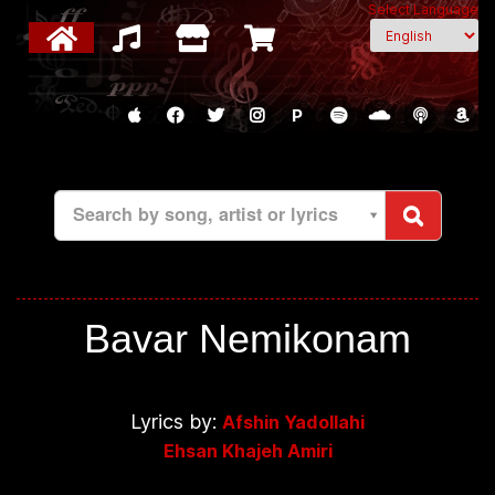
Select Language
P
Search by song, artist or lyrics
Bavar Nemikonam
Lyrics by:
Afshin Yadollahi
Ehsan Khajeh Amiri