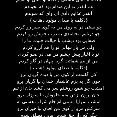
غم آنقدر تو این صدام بود که نخوندم
آنقدر غذابم دادی ای وای که نموندم
{ دکلمه با صدای مولود ذهتاب}
چو بستی در به روی من به کوی صبر رو کردم
چو دریایم نبخشیدی به درب خویش رو کردم
صفایی بود دیشب با خیالت خلوت ما را
ولی من باز پنهانی تو را هم آرزو کردم
تو با اغیار پیش چشم من می در صبو کردی
من از بیم شماتت گریه پنهان در گلو کردم
{ دکلمه با صدای مولود ذهتاب}
کی گفتمت از کوی من با دیده گریان برو
چون گل به بزم عاشقان خندان بیا گریان برو
امشب چو شمع روشنم سر می کشد جان از تنم
جان برون از تن منم خاموش بیا سوزان برو
امشب سراپا مستی ام جام شراب هستی ام
سرکش مرو از کوی من افتان بیا خیزان برو
بنگر که راز حق شدم زیبایی مطلق شدم