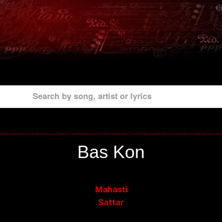
Search by song, artist or lyrics
Bas Kon
Mahasti
Sattar