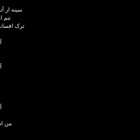
سینه از آ
تنم ا
ترک افسان
آ
آ
آ
من اس