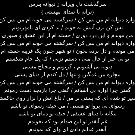
سرگذشت دل ویرانه ز دیوانه بپرس
{ ترانه با صدای مهستی}
واره دیوانه ام من بس کن / سرگشته می خونه ام من بس کن
بس کن نزن آتیش به جونم / بد کردی ای نامهربونم
من موندم و این درد دوری / خسته ام از این عشق و صبوری
واره دیوانه ام من بس کن / سرگشته می خونه ام من بس کن
من موندم و دل پرده بخون / تو شهر جنون یک غریبه خسته ام
تو بی خبر از حال منی ، دستم نزنی / که یک جام شکستم
دیونه بی آشیونم ، گریونم و محتاج مستی
بیچاره من غمگین و تنها / دل کندم از دنیای پستی
واره دیوانه ام من بس کن / سرگشته می خونه ام من بس کن
گفتی چرا آواره بی آشیانم / گفتی چرا بازیچه دست زمونم
یر تو شدم ای که بستی پر من / داغ آتش را نزار روی خاکست
رسوای بی پروا تو هستی / من حیفه رسوای تو باشم
بیگانه با دنیای عشقی / حیفه تو دنیای تو باشم
غم آنقدر تو این صدام بود که نخوندم
آنقدر غذابم دادی ای وای که نموندم