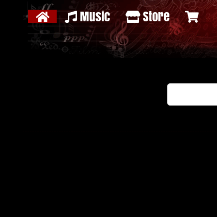
Music
Store