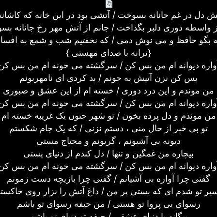
تش دل در غم جانانه بسوخت / آتشی بود در این خانه که کاشا
ز واسطه دوری دلبر بگداخت / جانم از آتش مهر رخ جانانه ب
ه بگو حافظ و می نوش دمی / که نخفتیم شب و شمع به افسا
{ ترانه با صدای مهستی}
واره دیوانه ام من بس کن / سرگشته می خونه ام من بس کن
بس کن نزن آتیش به جونم / بد کردی ای نامهربونم
من موندم و این درد دوری / خسته ام از این عشق و صبوری
واره دیوانه ام من بس کن / سرگشته می خونه ام من بس کن
من موندم و دل پرده بخون / تو شهر جنون یک غریبه خسته ام
تو بی خبر از حال منی ، دستم نزنی / که یک جام شکستم
دیونه بی آشیونم ، گریونم و محتاج مستی
بیچاره من غمگین و تنها / دل کندم از دنیای پستی
واره دیوانه ام من بس کن / سرگشته می خونه ام من بس کن
گفتی چرا آواره بی آشیانم / گفتی چرا بازیچه دست زمونم
یر تو شدم ای که بستی پر من / داغ آتش را نزار روی خاکست
رسوای بی پروا تو هستی / من حیفه رسوای تو باشم
بیگانه با دنیای عشقی / حیفه تو دنیای تو باشم