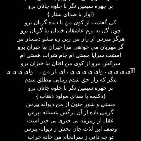
بر چهره سیمین نگر با جلوه جانان برو
{ آواز با صدای ستار}
کی گفتمت از کوی من با دیده گریان برو
چون گل به بزم عاشقان خندان بیا گریان برو
هرگز مپرس از راز من زین ره مشو دمساز من
گر مهربان می خواهی مرا حیران بیا حیران برو
امشب سراپا مستی ام جام شراب هستی ام
سرکش مرو از کوی من افتان بیا خیزان برو
آآآی ی ی ی ، وای ی ی ی ی ، ای یار من ..... وای ی ی ی
بنگر که راز حق شدم زیبایی مطلق شدم
بر چهره سیمین نگر با جلوه جانان برو
{ دکلمه با صدای مولود ذهتاب}
مستی و شور جنون از من دیوانه بپرس
گرمی باده از آن نرگس مستانه بپرس
عقل از زمزمه بی خبری بی خبر است
وصف این لذت جان بخش ز دیوانه بپرس
تو چه دانی ز سرانجام من خانه خراب