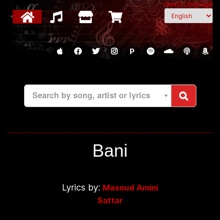
Select Language
P
Search by song, artist or lyrics
Bani
Lyrics by:
Masoud Amini
Sattar