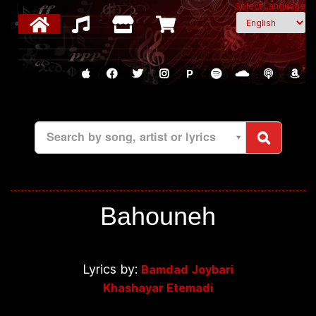
Select Language
P
Search by song, artist or lyrics
Bahouneh
Lyrics by:
Bamdad Joybari
Khashayar Etemadi