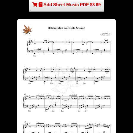
Add Sheet Music PDF $3.99