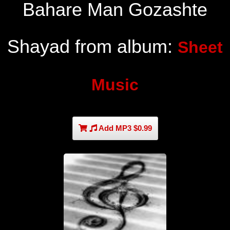
Bahare Man Gozashte
Shayad from album:
Sheet
Music
Add MP3 $0.99