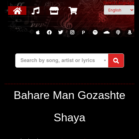
Select Language
P
Search by song, artist or lyrics
Bahare Man Gozashte
Shaya