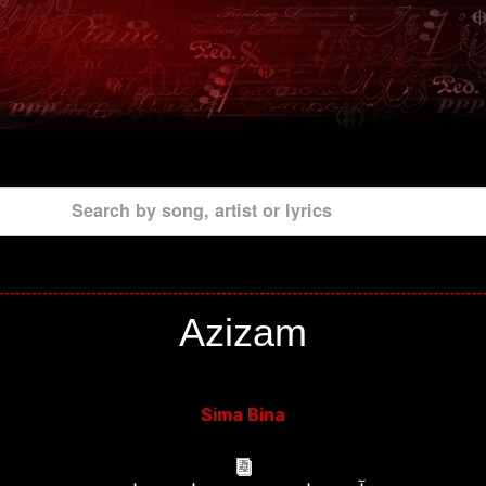
Search by song, artist or lyrics
Azizam
Sima Bina