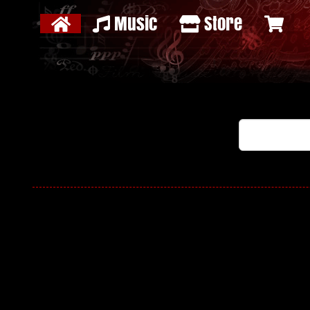
Music
Store