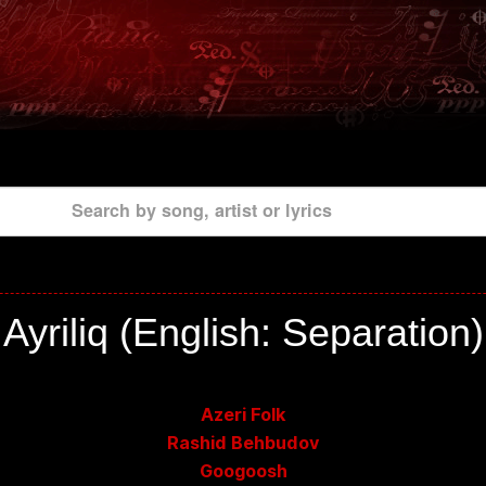
Search by song, artist or lyrics
Ayriliq (English: Separation)
Azeri Folk
Rashid Behbudov
Googoosh