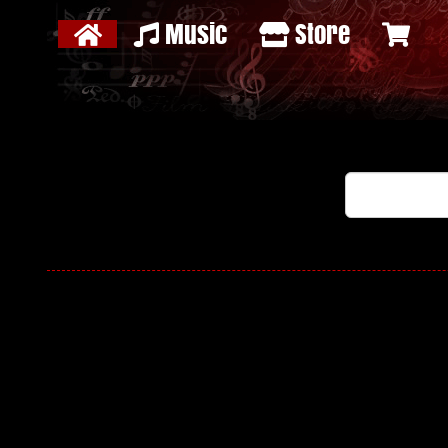
Music
Store