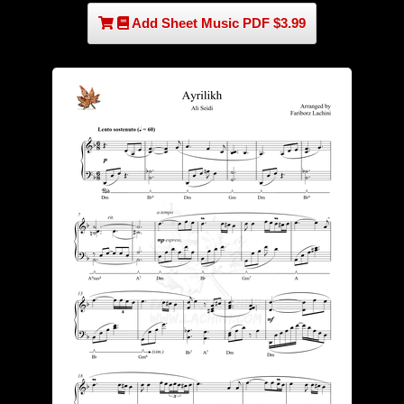
Add Sheet Music PDF $3.99