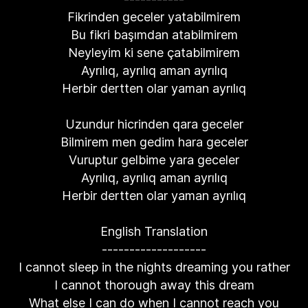
Fikrinden geceler yatabilmirem
Bu fikri başımdan atabilmirem
Neyleyim ki sene çatabilmirem
Ayrılıq, ayrılıq aman ayrılıq
Herbir dertten olar yaman ayrılıq
Uzundur hicrinden qara geceler
Bilmirem men gedim hara geceler
Vuruptur gelbime yara geceler
Ayrılıq, ayrılıq aman ayrılıq
Herbir dertten olar yaman ayrılıq
English Translation
-------------------
I cannot sleep in the nights dreaming you rather
I cannot thorough away this dream
What else I can do when I cannot reach you