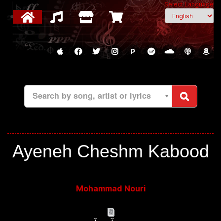
Select Language
P
Search by song, artist or lyrics
Ayeneh Cheshm Kabood
Mohammad Nouri