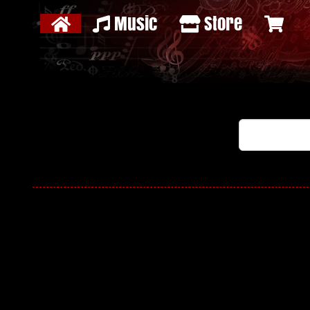
Music
Store