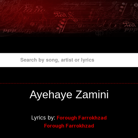
Search by song, artist or lyrics
Ayehaye Zamini
Lyrics by:
Forough Farrokhzad
Forough Farrokhzad