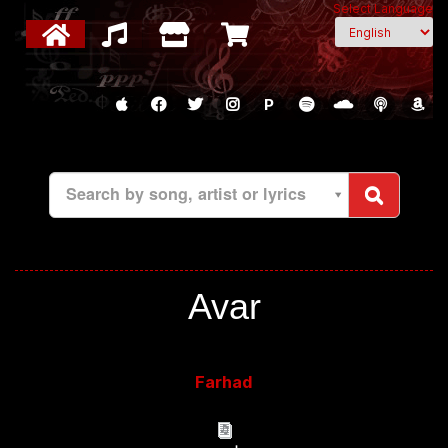
Select Language
P
Search by song, artist or lyrics
Avar
Farhad