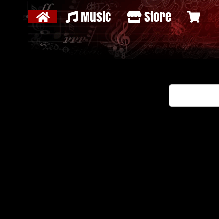
Music
Store