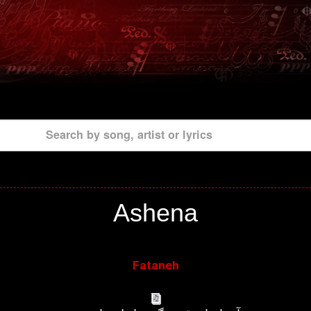
Search by song, artist or lyrics
Ashena
Fataneh