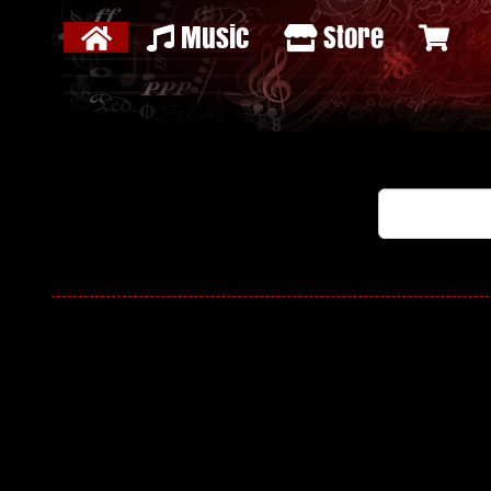
Music
Store