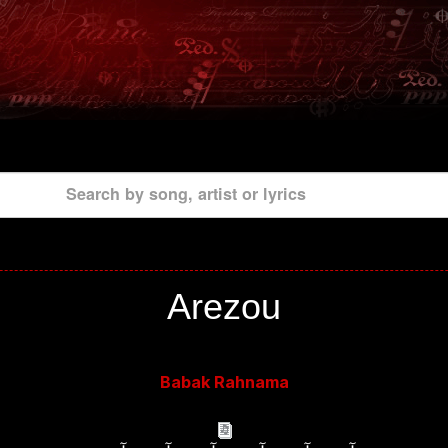
Search by song, artist or lyrics
Arezou
Babak Rahnama