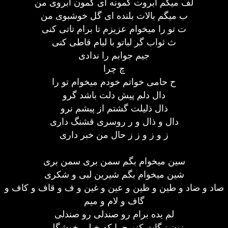
لف میگم ابروت کمونه ای کمون ابروی من
ب میگم بالات بلنده ای گل خوشبوی من
ت تو را میخوام عزیزم تا برام تاتی کنی
ث ثواب گر لباتو با لبام قاطی کنی
جیم جوابم را ندادی
چ چرا
ح حامی خواتم خودم میخوام تو را
دال دلم پیش دلت باشد گرو
ذال ذلیلت گشتم از پیشم نرو
دال و ذال و ر روسری قشنگ داری
ز و ز و ز ز حال من خبر داری
سین میخوام بگم سمن بری سمن بری
شین میخوام بگم شیرین لبی و شکری
صاد و ضاد و طین و ظین و عین و غین و ف و قاف و کاف و
گاف و لام و میم
لم بده برام رو صندلی رو صندلی
نون نیگات کنم چرا که خیلی خوشگلی