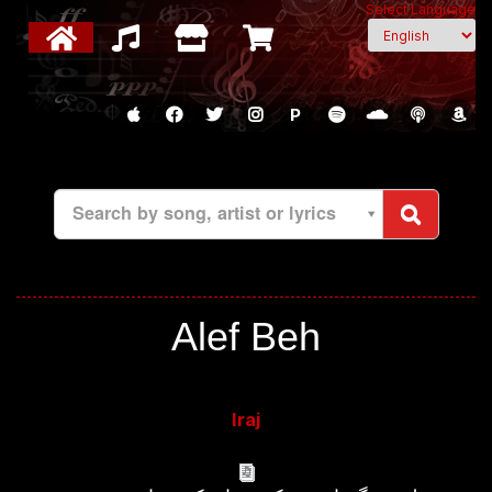
Select Language
P
Search by song, artist or lyrics
Alef Beh
Iraj