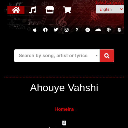
Select Language
P
Search by song, artist or lyrics
Ahouye Vahshi
Homeira