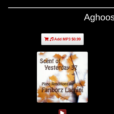
Aghoos
Add MP3 $0.99