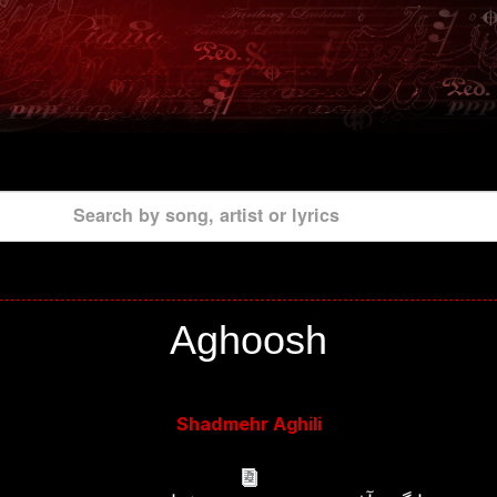
Search by song, artist or lyrics
Aghoosh
Shadmehr Aghili