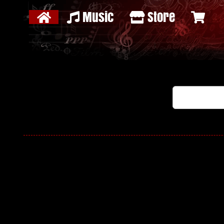
Music
Store