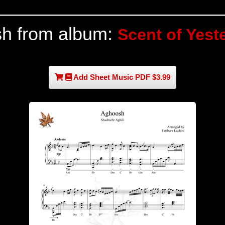
h from album:
Scent of Yest
Add Sheet Music PDF $3.99