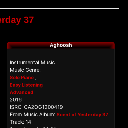
erday 37
Aghoosh
Instrumental Music
Music Genre:
,
Solo Piano
Easy Listening
Advanced
2016
ISRC: CA2OG1200419
From Music Album:
Scent of Yesterday 37
Track: 14