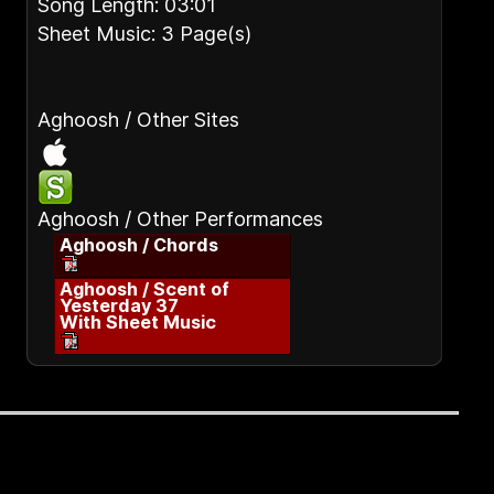
Song Length: 03:01
Sheet Music: 3 Page(s)
Aghoosh / Other Sites
Aghoosh / Other Performances
Aghoosh / Chords
Aghoosh / Scent of
Yesterday 37
With Sheet Music