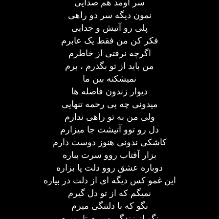
سر اومد هم صدایی
نمون دیگه سر دو راهی
پلی رو آتیش و جدایی
فکر کن من فقط یک عابرم
اگرچه نرفتی از خاطرم
من باید از تو بگذرم ، برم
نمیشکنه بین ما
دیوار زندون فاصله ها
میدونی چه بی رحمه تنهایی
ولی من به تو راهی ندارم
دل رو توو آتیشت جا میزارم
کاشکی ندونی هنوز دوست دارم
بزار آفتاب روو سرت بباره
دوباره عشق روو دلت پا بزاره
این غمو کس دیگه ای از دلت در بیاره
نمیگم که از تو دل گیرم
نگو که با دلتنگی میرم
نگو از زندگی سیرم تا بمیرم