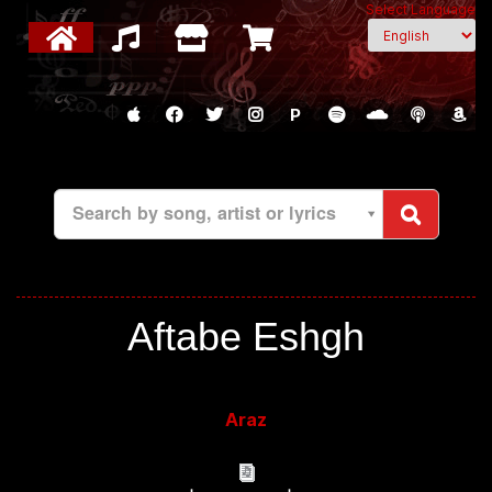
Select Language
P
Search by song, artist or lyrics
Aftabe Eshgh
Araz