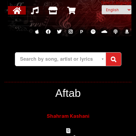
Select Language
P
Search by song, artist or lyrics
Aftab
Shahram Kashani