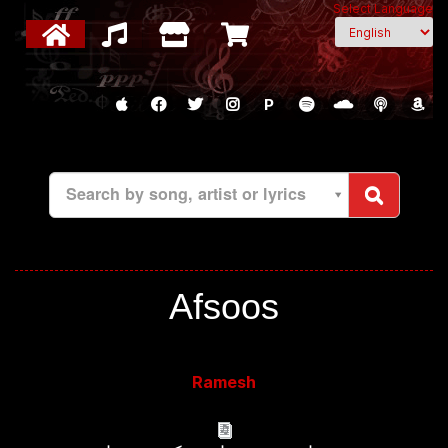
Select Language
P
Search by song, artist or lyrics
Afsoos
Ramesh