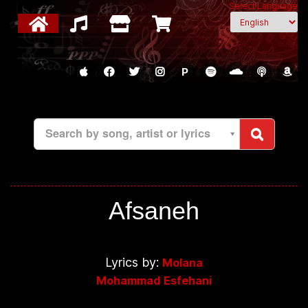
Select Language
P
Search by song, artist or lyrics
Afsaneh
Lyrics by:
Molana
Mohammad Esfehani