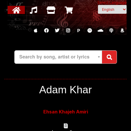
Select Language
P
Search by song, artist or lyrics
Adam Khar
Ehsan Khajeh Amiri