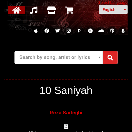
Select Language
P
Search by song, artist or lyrics
10 Saniyah
Reza Sadeghi