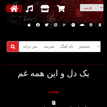
انتخاب زبان
P
جستجو نام آهنگ هنرمند متن ترانه
یک دل و این همه غم
مهستی