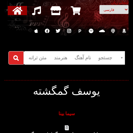
انتخاب زبان
P
جستجو نام آهنگ هنرمند متن ترانه
یوسف گمگشته
سیما بینا