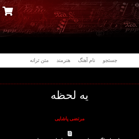
جستجو نام آهنگ هنرمند متن ترانه
یه لحظه
مرتضی پاشایی