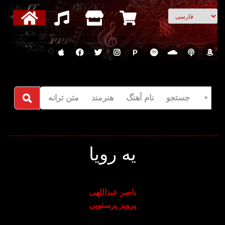
انتخاب زبان
P
جستجو نام آهنگ هنرمند متن ترانه
یه رویا
ناصر عبداللهی
پرویز پرستویی