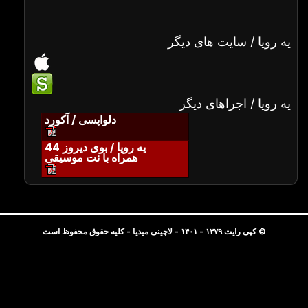
یه رویا / سایت های دیگر
یه رویا / اجراهای دیگر
دلواپسی / آکورد
یه رویا / بوی دیروز 44
همراه با نت موسیقی
© کپی رایت ۱۳۷۹ - ۱۴۰۱ - لاچینی میدیا - کلیه حقوق محفوظ است