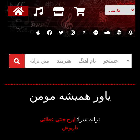
انتخاب زبان
P
جستجو نام آهنگ هنرمند متن ترانه
یاور همیشه مومن
ترانه سرا:
ایرج جنتی عطائی
داریوش