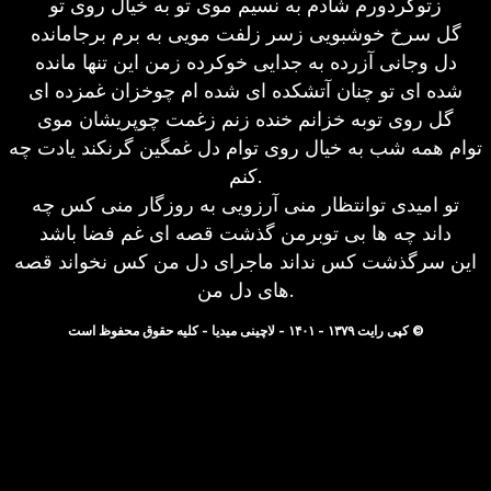
زتوگردورم شادم به نسیم موی تو به خیال روی تو
گل سرخ خوشبویی زسر زلفت مویی به برم برجامانده
دل وجانی آزرده به جدایی خوکرده زمن این تنها مانده
شده ای تو چنان آتشکده ای شده ام چوخزان غمزده ای
گل روی توبه خزانم خنده زنم زغمت چوپریشان موی
توام همه شب به خیال روی توام دل غمگین گرنکند یادت چه
کنم.
تو امیدی توانتظار منی آرزویی به روزگار منی کس چه
داند چه ها بی توبرمن گذشت قصه ای غم فضا باشد
این سرگذشت کس نداند ماجرای دل من کس نخواند قصه
های دل من.
© کپی رایت ۱۳۷۹ - ۱۴۰۱ - لاچینی میدیا - کلیه حقوق محفوظ است