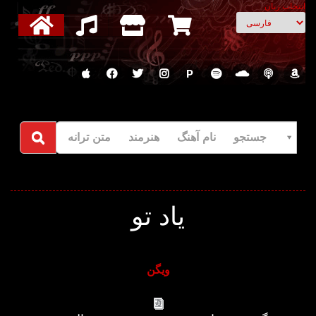
انتخاب زبان
P
جستجو نام آهنگ هنرمند متن ترانه
یاد تو
ویگن