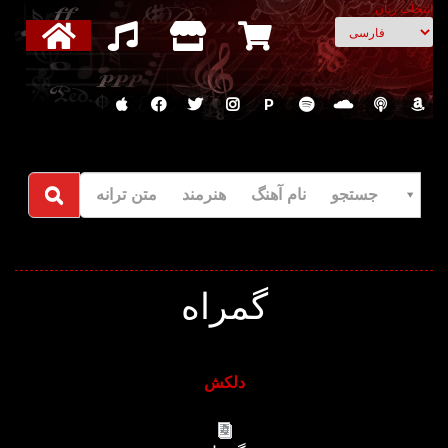
انتخاب زبان
P
جستجو نام آهنگ هنرمند متن ترانه
گمراه
دلکش