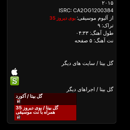
۲۰۱۵
ISRC: CA2OG1200384
از آلبوم موسیقی:
بوی دیروز 35
تراک: ۹
طول آهنگ: ۰۴:۳۳
نت آهنگ: ۵ صفحه
گل بیتا / سایت های دیگر
گل بیتا / اجراهای دیگر
گل بیتا / آکورد
گل بیتا / بوی دیروز 35
همراه با نت موسیقی