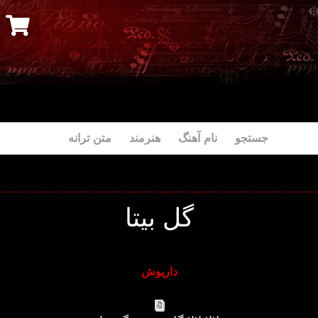
جستجو نام آهنگ هنرمند متن ترانه
گل بیتا
داریوش