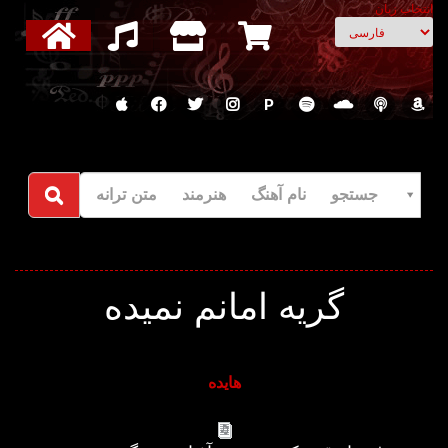
انتخاب زبان
P
جستجو نام آهنگ هنرمند متن ترانه
گریه امانم نمیده
هایده