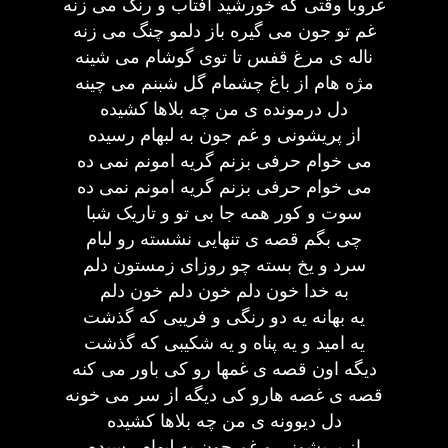
غروبا وقتی که خورشید آفتاب و رنگ می زنه
غم تو جون می گیره باز دلمو چنگ می زنه
ناله ی مرغ قفس تا توی گوشام می شینه
مژه هام از باغ چشمام گل شبنم می چینه
دل درمونده ی من چه بلاها کشیده
از پریشونی و غم جون به لبهام رسیده
می خوام حرفی بزنم گریه امونم نمی ده
می خوام حرفی بزنم گریه امونم نمی ده
سوت و کور همه جا بی تو و تاریک شبا
چی بگم قصه ی تنهایی نشسته رو لبام
سرد و یخ بسته چو روزای زمستون دلم
به خدا خون دلم خون دلم خون دلم
یه بهانه یه دو رنگی و فریبی که گذشت
یه امید و یه پناه و یه شکیبی که گذشت
دیگه اون قصه ی غمها رو کی باور می کنه
قصه ی غصه هارو کی دیگه از سر می خونه
دل دیوونه ی من چه بلاها کشیده
از پریشونی و غم جون به لبهام رسیده