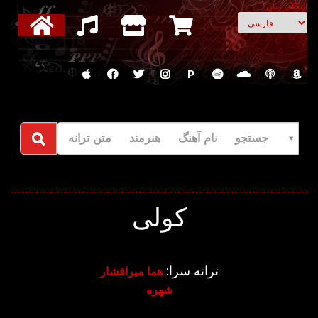
انتخاب زبان
P
جستجو نام آهنگ هنرمند متن ترانه
کولی
ترانه سرا:
هما میرافشار
شهره