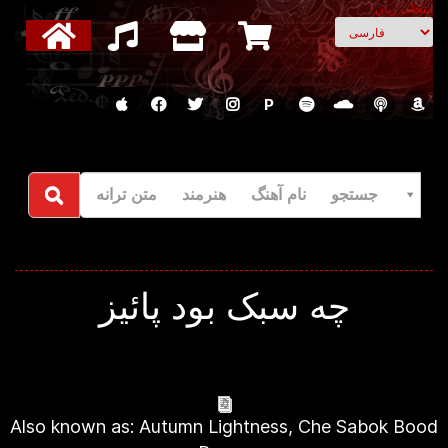
انتخاب زبان
P
جستجو نام آهنگ هنرمند متن ترانه
چه سبک بود پائیز
Also known as: Autumn Lightness, Che Sabok Bood