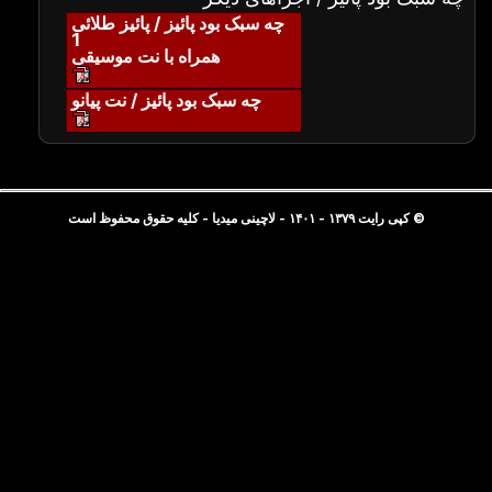
چه سبک بود پائیز / پائیز طلائی
1
همراه با نت موسیقی
چه سبک بود پائیز / نت پیانو
© کپی رایت ۱۳۷۹ - ۱۴۰۱ - لاچینی میدیا - کلیه حقوق محفوظ است