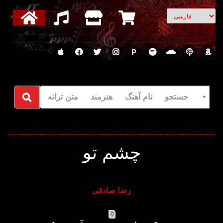
انتخاب زبان
P
جستجو نام آهنگ هنرمند متن ترانه
چشم تو
رضا صادقی