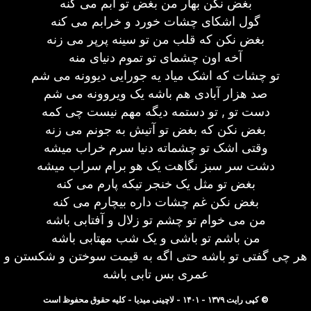
بغض نکن بهار من بغض تو آبم می کنه
گول اشکای چشات خورد و خرابم می کنه
بغض نکن که قلب من تو سینه پرپر می زنه
آخه اون چشمای تو تموم دنیای منه
تو چشات که اشک میاد یه جورایی دیوونه می شم
صد هزار آبادی هم باشه یک ویروونه می شم
دست تو , تو دستمه دیگه مهم نیست چی کمه
بغض نکن که بغض تو آتیش به جونم می زنه
وقتی اشک تو چشماته دنیا سرم خراب میشه
دشت سر سبز نگاهت یک هو برام سراب میشه
بغض تو مثل یک خنجر تیکه پارم می کنه
بغض نکن غم چشات داره بیچارم می کنه
من می خوام تو چشم تو زلال و آفتابی باشه
من باشم تو باشی و یک شب مهتابی باشه
هر چی گفتی تو باشه حتی اگه به قیمت سوختن و شکستن و
عمری بس تابی باشه
© کپی رایت ۱۳۷۹ - ۱۴۰۱ - لاچینی میدیا - کلیه حقوق محفوظ است