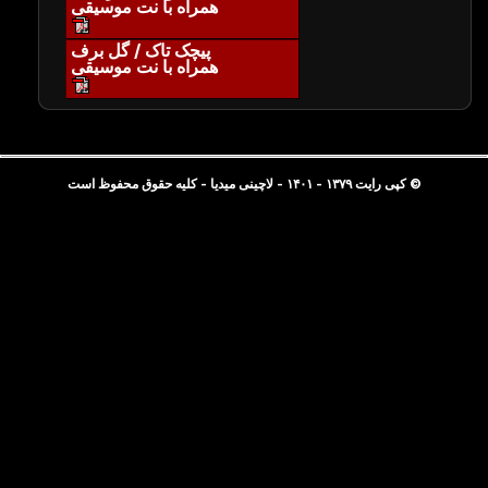
همراه با نت موسیقی
پیچک تاک / گل برف
همراه با نت موسیقی
© کپی رایت ۱۳۷۹ - ۱۴۰۱ - لاچینی میدیا - کلیه حقوق محفوظ است