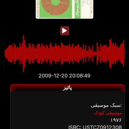
2009-12-20 20:08:49
پائیز
سبک موسیقی:
موسیقی کودک
۱۹۷۶
ISRC: USTCZ0912308