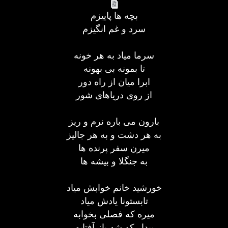
بچه ها پاييزم
سرد و غم انگيزم
سرما مياد به هر خونه
تا بمونه بی بهونه
ابرا ميان از راه دور
از روی درياهای شور
بارون می باره نرم و ريز
به هر دشت و به هر جاليز
ميرن سفر پرنده ها
به جنگلا و بيشه ها
خورشيد خانم خوابش مياد
تابستونا يادش مياد
ميره كه فصلی بخوابه
بيدار كه شه باز آفتابه