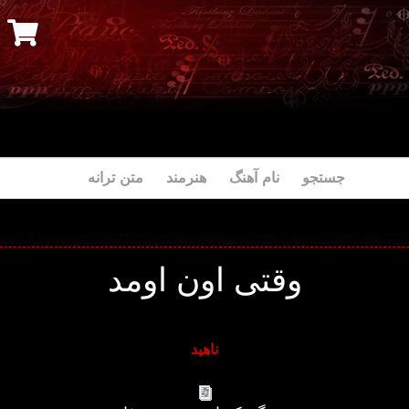
جستجو نام آهنگ هنرمند متن ترانه
وقتی اون اومد
ناهید