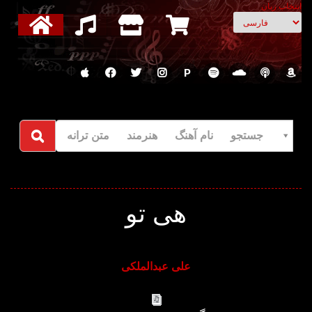
انتخاب زبان
P
جستجو نام آهنگ هنرمند متن ترانه
هی تو
علی عبدالملکی