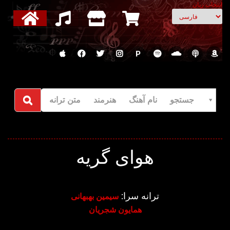
انتخاب زبان
P
جستجو نام آهنگ هنرمند متن ترانه
هوای گریه
ترانه سرا:
سیمین بهبهانی
همایون شجریان