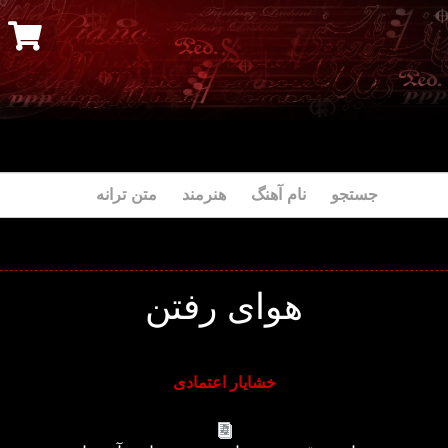
جستجو نام آهنگ هنرمند متن ترانه
هوای رفتن
خشایار اعتمادی