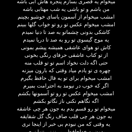
میخوام یه قصری بسازم پنجره هاش آبی باشه
من باشم و تو باشی یه شب مهتابی باشه
امشب میخوام از آسمون یاسای خوشبو بچینم
امشب میخوام عکس تو رو تو خواب گلها ببینم
کاشکی بدونی چشماتو به صد تا دنیا نمیدم
یه موج گیسوی تو رو به صد تا دریا نمیدم
کاش تو هوای عاشقی همیشه پیشم بمونی
از تو کتاب عاشقی حرفای رنگی بخونی
حتی اگه دلت نخواد اسم تو تو قلب منه
چهره ی تو یادم میاد وقتی که بارون میزنه
امشب میخوام برای تو یه فال حافظ بگیرم
اگر که خوب در نیومد به احترامت بمیرم
امشب میخوام عکس تو رو تو آسمونها بکشم
اگه نگاهم نکنی ناز نگاتو بکشم
میخوام تو رو قسم بدم به جون هر چی عاشقه
به جون هر چی قلب صاف رنگ گل شقایقه
یه وقتی که من نبودم بی خبر از اینجا نری
بدون یه خداحافظی پر نزنی تنها نری