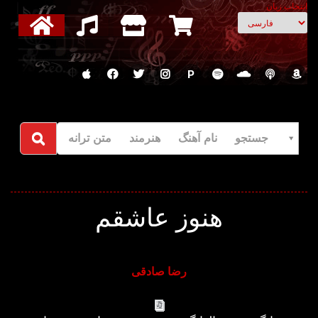
انتخاب زبان
P
جستجو نام آهنگ هنرمند متن ترانه
هنوز عاشقم
رضا صادقی