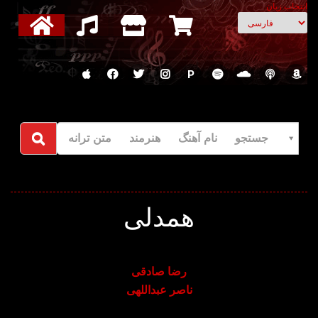
انتخاب زبان
P
جستجو نام آهنگ هنرمند متن ترانه
همدلی
رضا صادقی
ناصر عبداللهی