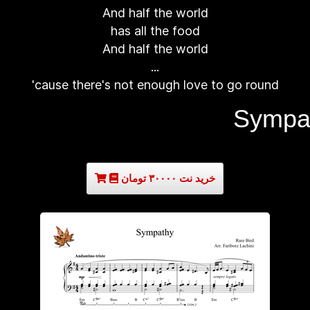
And half the world
has all the food
And half the world
...
'cause there's not enough love to go round
خرید نت ۳۰۰۰۰ تومان